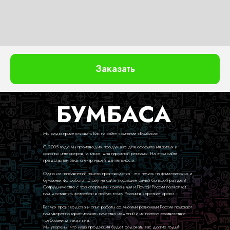
Заказать
БУМБАСА
Мы рады приветствовать Вас на сайте компании «Бумбаса».
С 2005 года мы производим продукцию для оформления жилых и
офисных интерьеров, а также для наружной рекламы. На этом сайте
представлен весь спектр нашей деятельности.
Одно из направлений нашего производства - это печать на флизелиновых и
бумажных фотообоях. Этому на сайте посвящен самый большой раздел!
Сотрудничество с транспортными компаниями и Почтой России позволяет
нам доставлять фотообои в любую точку России в короткие сроки.
Размах производства и опыт работы со многими регионами России помогают
нам уверенно гарантировать качество изделий и их полное соответствие
требованиям заказчика.
Мы уверены, что наша продукция будет радовать вас долгие годы!