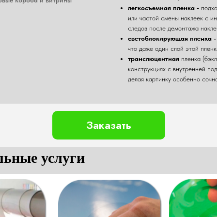
легкосъемная пленка -
подхо
или частой смены наклеек с и
следов после демонтажа накле
светоблокирующая пленка -
что даже один слой этой пленк
транслюцентная
пленка (бэк
конструкциях с внутренней под
делая картинку особенно сочн
Заказать
льные услуги