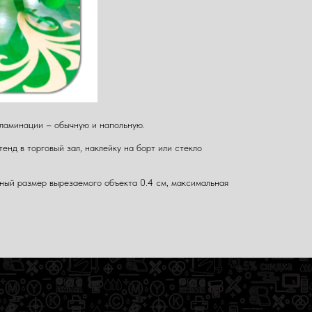
 ламинации – обычную и напольную.
тенд в торговый зал, наклейку на борт или стекло
ьный размер вырезаемого объекта 0.4 см, максимальная