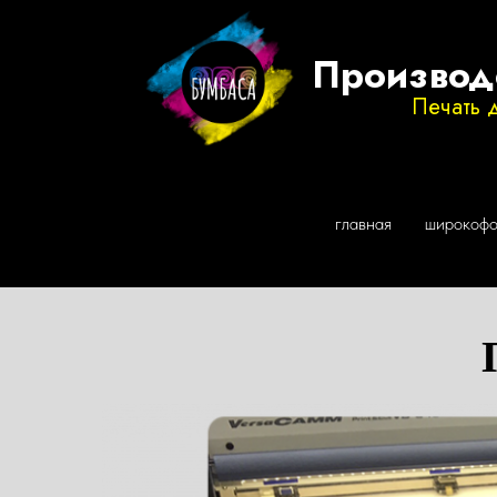
главная
широкофо
Производ
Печать 
главная
широкофо