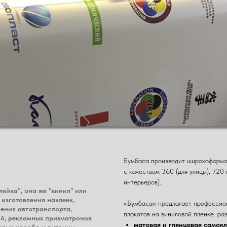
Бумбаса производит широкоформат
с качеством 360 (для улицы), 720 
интерьеров).
ейка”, она же "винил" или
 изготовления наклеек,
«Бумбаса» предлагает профессион
ления автотранспорта,
плакатов на виниловой пленке. ра
й, рекламных призматронов
матовая и глянцевая самок
товые короба и витрины