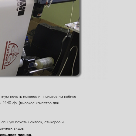
ную печать наклеек и плакатов на плёнке
и 1440 dpi (высокое качество для
альную печать наклеек, стикеров и
зличных видов:
леящаяся пленка.