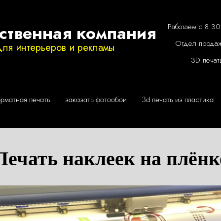
рматная печать
заказать фотообои
3d печать из пластика
ственная компания
Работаем с 8:30
Отдел прода
для интерьеров и рекламы
3D печат
рматная печать
заказать фотообои
3d печать из пластика
Печать наклеек на плёнк