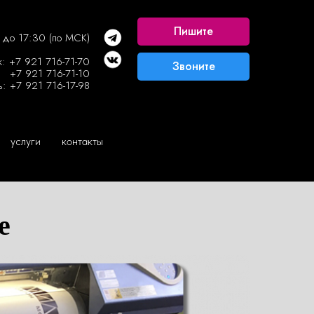
услуги
контакты
Пишите
 до 17:30 (по МСК)
ж:
+7 921 716-71-70
Звоните
+7 921 716-71-
10
ь:
+7 921 716-17-98
услуги
контакты
е