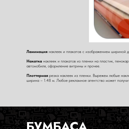
Ламинация
наклеек и плакатов с изображением шириной д
Накатка
наклеек и плакатов из пленки на пластик, пенокарт
автомобиля, оформление витрины и прочее.
Плоттерная
резка наклеек из пленки. Вырежем любые накле
ширина – 1.48 м. Любое рекламное агентство может получи
БУМБАСА