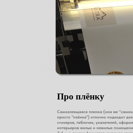
Про плёнку
Самоклеящаяся пленка (она же “самокл
просто "плёнка") отлично подходит для
стикеров, табличек, указателей, оформ
интерьеров жилых и нежилых помещени
3х6 м и других форматов, включая све