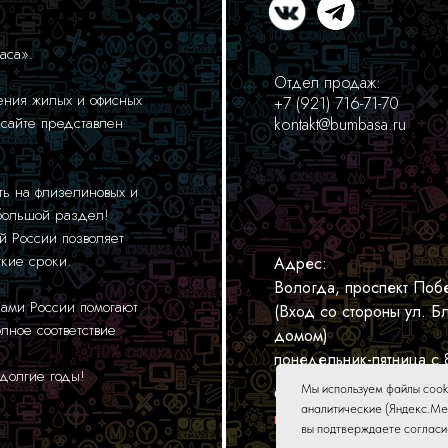
аса».
Отдел продаж:
ния жилых и офисных
+7 (921) 716-71-70
 сайте представлен
kontakt@bumbasa.ru
ть на флизелиновых и
 большой раздел!
й России позволяет
ткие сроки.
Адрес:
Вологда, проспект Побе
нами России помогают
(Вход со стороны ул. 
лное соответствие
домом)
понедельник-пятница с 
долгие годы!
Мы используем файлы cook
Оформляя заказ на наш
аналитические (Яндекс.Ме
конфиденциальности
вы подтверждаете согласие