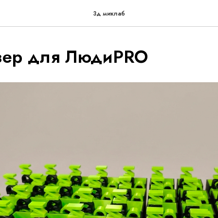
3д миклаб
зер для ЛюдиPRO