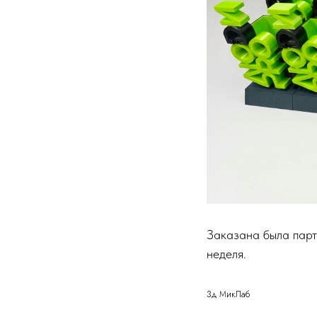
Заказана была парт
неделя.
3д МикЛаб